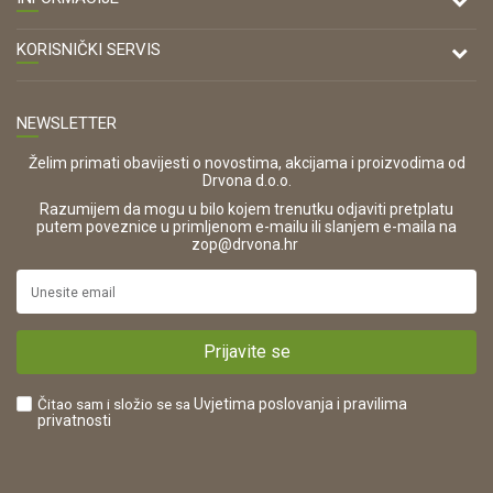
Antuna Mihanovića 7,
47000 Karlovac
O nama
KORISNIČKI SERVIS
Kontakt
TELEFON
Opći uvjeti poslovanja
Tel: 00 385 47 646 044
Prodajna mjesta
NEWSLETTER
Zaštita privatnosti i osobnih podataka
OIB:
Korištenje kolačića
42821181683
Želim primati obavijesti o novostima, akcijama i proizvodima od
Drvona d.o.o.
Pravo na odustajanje i jednostrani raskid ugovora
ŠIFRA DJELATNOSTI:
Razumijem da mogu u bilo kojem trenutku odjaviti pretplatu
Reklamacije
16280
putem poveznice u primljenom e-mailu ili slanjem e-maila na
.
zop@drvona.hr
Isporuka
URL:
Povrat novca
https://www.drvona.hr/
Plaćanje karticama
POREZNI BROJ:
Kako kupiti?
HR42821181683
Prijavite se
Što dobivam registracijom?
Čitao sam i složio se sa
Uvjetima poslovanja
i pravilima
privatnosti