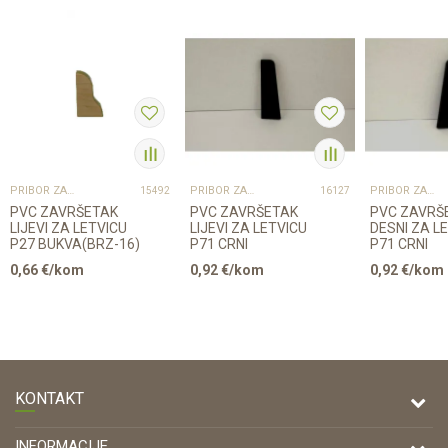
PRIBOR ZA UGRADNJU PODOVA – SVE NA JEDNOM MJESTU
PRIBOR ZA UGRADNJU PODOVA – SVE NA JEDNOM MJESTU
PRIBOR ZA UGRADNJU PODOVA – SVE NA JEDNOM MJESTU
15492
16127
PVC ZAVRŠETAK
PVC ZAVRŠETAK
PVC ZAVRŠ
LIJEVI ZA LETVICU
LIJEVI ZA LETVICU
DESNI ZA L
P27 BUKVA(BRZ-16)
P71 CRNI
P71 CRNI
0,66
€/kom
0,92
€/kom
0,92
€/kom
KONTAKT
DRVONA D.O.O.
INFORMACIJE