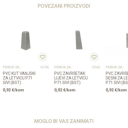
POVEZANI PROIZVODI
PRIBOR ZA UGRADNJU PODOVA – SVE NA JEDNOM MJESTU
PRIBOR ZA UGRADNJU PODOVA – SVE NA JEDNOM MJESTU
PRIBOR ZA UGRADNJU PODOVA – SVE NA JEDNOM MJESTU
15106
15362
PVC KUT VANJSKI
PVC ZAVRŠETAK
PVC ZAVRŠ
ZA LETVICU P71
LIJEVI ZA LETVICU
DESNI ZA L
SIVI (BST)
P71 SIVI (BST)
P71 SIVI (B
0,92
€/kom
0,92
€/kom
0,92
€/kom
MOGLO BI VAS ZANIMATI