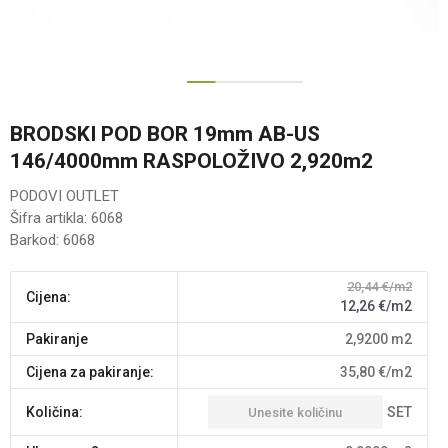
1
2
3
BRODSKI POD BOR 19mm AB-US
146/4000mm RASPOLOŽIVO 2,920m2
PODOVI OUTLET
Šifra artikla:
6068
Barkod:
6068
20,44
€/m2
Cijena:
12,26
€/m2
pakiranje
2,9200
m2
Cijena za pakiranje:
35,80
€/m2
SET
Količina: