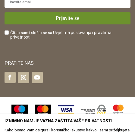
Plaćanje karticama
POREZNI BROJ:
Kako kupiti?
HR42821181683
Prijavite se
Što dobivam registracijom?
Čitao sam i složio se sa
Uvjetima poslovanja
i pravilima
privatnosti
PRATITE NAS
IZNIMNO NAM JE VAŽNA ZAŠTITA VAŠE PRIVATNOSTI!
Kako bismo Vam osigurali korisničko iskustvo kakvo i sami priželjkujete