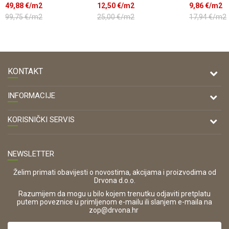
naturOIL 547 402x
SOFIA, p=2,235m2
RASPOLOŽI
49,88
€/m2
12,50
€/m2
9,86
€/m2
11/180/1085 ...
23,38m2
99,75
€/m2
25,00
€/m2
17,94
€/m2
KONTAKT
DRVONA D.O.O.
INFORMACIJE
Antuna Mihanovića 7,
47000 Karlovac
O nama
KORISNIČKI SERVIS
Kontakt
TELEFON
Opći uvjeti poslovanja
Tel: 00 385 47 646 044
Prodajna mjesta
NEWSLETTER
Zaštita privatnosti i osobnih podataka
OIB:
Korištenje kolačića
42821181683
Želim primati obavijesti o novostima, akcijama i proizvodima od
Drvona d.o.o.
Pravo na odustajanje i jednostrani raskid ugovora
ŠIFRA DJELATNOSTI:
Razumijem da mogu u bilo kojem trenutku odjaviti pretplatu
Reklamacije
16280
putem poveznice u primljenom e-mailu ili slanjem e-maila na
.
zop@drvona.hr
Isporuka
URL:
Povrat novca
https://www.drvona.hr/