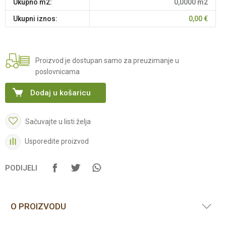
Ukupno m2:
0,0000
m2
Ukupni iznos:
0,00
€
Proizvod je dostupan samo za preuzimanje u
poslovnicama
Dodaj u košaricu
Sačuvajte u listi želja
Usporedite proizvod
PODIJELI
O PROIZVODU