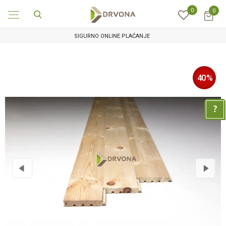
0
0
SIGURNO ONLINE PLAĆANJE
40
%