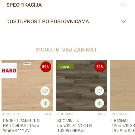
SPECIFIKACIJA
DOSTUPNOST PO POSLOVNICAMA
MOGLO BI VAS ZANIMATI
50
%
50
%
PODOVI OUTLET
PODOVI OUTLET
PODOVI OUTLET
9071
8876
PARKET PANEL 1-S
SPC VINIL 4
LAMINAT
HARO HRAST Puro
mm/KL.31 VORTIS
12mm/Kl.33
White B*** 2V
10209x HRAST
195 ALx AL