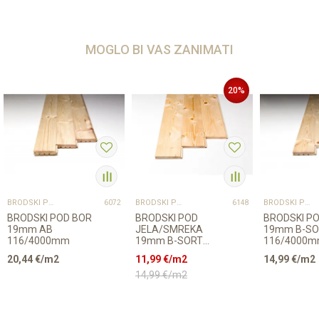
MOGLO BI VAS ZANIMATI
20
%
BRODSKI POD
BRODSKI POD
BRODSKI POD
6072
6148
BRODSKI POD BOR
BRODSKI POD
BRODSKI P
19mm AB
JELA/SMREKA
19mm B-SO
116/4000mm
19mm B-SORT
116/4000
116/4000mm CS
p=2,784
20,44
€/m2
11,99
€/m2
14,99
€/m2
profil p=2,784
14,99
€/m2