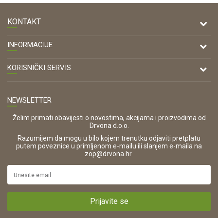
KONTAKT
DRVONA D.O.O.
INFORMACIJE
Antuna Mihanovića 7,
47000 Karlovac
O nama
KORISNIČKI SERVIS
Kontakt
TELEFON
Opći uvjeti poslovanja
Tel: 00 385 47 646 044
Prodajna mjesta
NEWSLETTER
Zaštita privatnosti i osobnih podataka
OIB:
Korištenje kolačića
42821181683
Želim primati obavijesti o novostima, akcijama i proizvodima od
Drvona d.o.o.
Pravo na odustajanje i jednostrani raskid ugovora
ŠIFRA DJELATNOSTI:
Razumijem da mogu u bilo kojem trenutku odjaviti pretplatu
Reklamacije
16280
putem poveznice u primljenom e-mailu ili slanjem e-maila na
.
zop@drvona.hr
Isporuka
URL:
Povrat novca
https://www.drvona.hr/
Plaćanje karticama
POREZNI BROJ:
Kako kupiti?
HR42821181683
Prijavite se
Što dobivam registracijom?