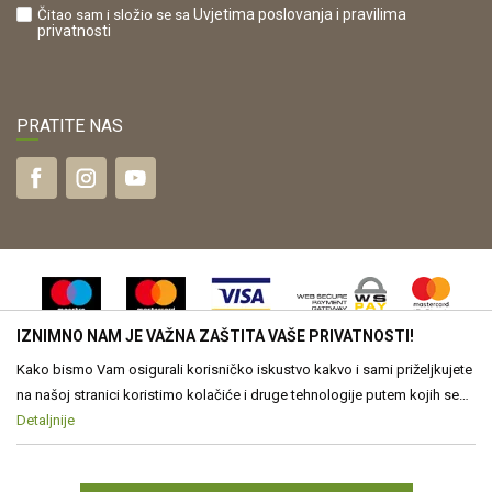
Čitao sam i složio se sa
Uvjetima poslovanja
i pravilima
privatnosti
PRATITE NAS
IZNIMNO NAM JE VAŽNA ZAŠTITA VAŠE PRIVATNOSTI!
Kako bismo Vam osigurali korisničko iskustvo kakvo i sami priželjkujete
na našoj stranici koristimo kolačiće i druge tehnologije putem kojih se
obrađuju Vaši osobni podaci. Voditelj obrade Vaših podataka je Drvona
Detaljnije
Nastojimo biti što precizniji u opisu proizvoda, vjernom prikazu slika te
samih cijena, ali ne možemo u potpunosti jamčiti točnost svih
d.o.o. Obrada Vaših osobnih podataka je nužna za funkcioniranje ove
informacija. Svi proizvodi prikazani na web stranici www.drvona.hr su
stranice, izradu statističkih i analitičkih izvješća, ali i za prilagođavanje
dio naše ponude, no to ne znači da su uvijek dostupni u svakom