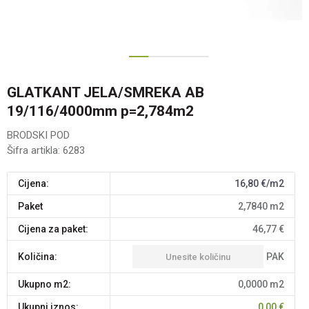
1
2
3
GLATKANT JELA/SMREKA AB
19/116/4000mm p=2,784m2
BRODSKI POD
Šifra artikla:
6283
Cijena:
16,80
€/m2
paket
2,7840
m2
Cijena za paket:
46,77
€
PAK
Količina:
Ukupno m2:
0,0000
m2
Ukupni iznos:
0,00
€