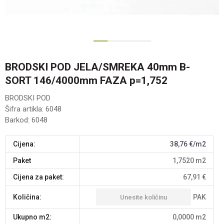
1
2
3
BRODSKI POD JELA/SMREKA 40mm B-
SORT 146/4000mm FAZA p=1,752
BRODSKI POD
Šifra artikla:
6048
Barkod:
6048
Cijena:
38,76
€/m2
paket
1,7520
m2
Cijena za paket:
67,91
€
PAK
Količina:
Ukupno m2:
0,0000
m2