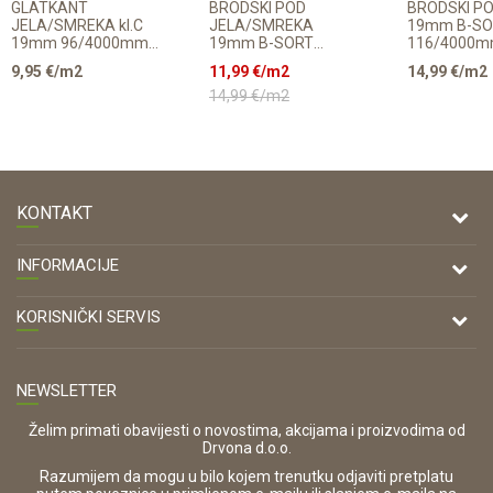
GLATKANT
BRODSKI POD
BRODSKI P
JELA/SMREKA kl.C
JELA/SMREKA
19mm B-SO
19mm 96/4000mm
19mm B-SORT
116/4000
p=0,384m2
116/4000mm CS
p=2,784
9,95
€/m2
11,99
€/m2
14,99
€/m2
profil p=2,784
14,99
€/m2
KONTAKT
DRVONA D.O.O.
INFORMACIJE
Antuna Mihanovića 7,
47000 Karlovac
O nama
KORISNIČKI SERVIS
Kontakt
TELEFON
Opći uvjeti poslovanja
Tel: 00 385 47 646 044
Prodajna mjesta
NEWSLETTER
Zaštita privatnosti i osobnih podataka
OIB:
Korištenje kolačića
42821181683
Želim primati obavijesti o novostima, akcijama i proizvodima od
Drvona d.o.o.
Pravo na odustajanje i jednostrani raskid ugovora
ŠIFRA DJELATNOSTI:
Razumijem da mogu u bilo kojem trenutku odjaviti pretplatu
Reklamacije
16280