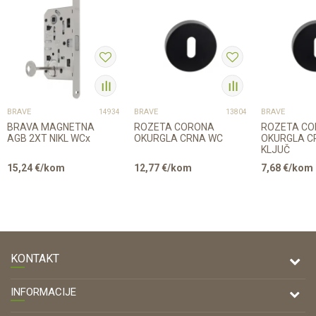
BRAVE
BRAVE
BRAVE
14934
13804
BRAVA MAGNETNA
ROZETA CORONA
ROZETA C
AGB 2XT NIKL WCx
OKURGLA CRNA WC
OKURGLA C
KLJUČ
15,24
€/kom
12,77
€/kom
7,68
€/kom
KONTAKT
DRVONA D.O.O.
INFORMACIJE
Antuna Mihanovića 7,