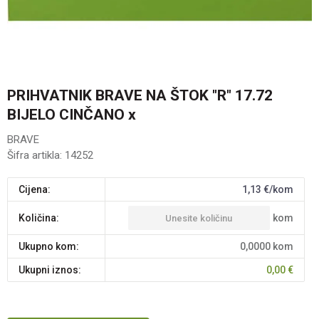
PRIHVATNIK BRAVE NA ŠTOK "R" 17.72
BIJELO CINČANO x
BRAVE
Šifra artikla:
14252
Cijena:
1,13
€/kom
kom
Količina:
Ukupno kom:
0,0000
kom
Ukupni iznos:
0,00
€