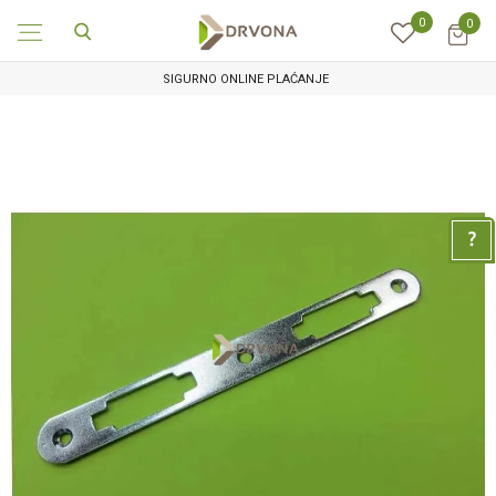
0
0
SIGURNO ONLINE PLAĆANJE