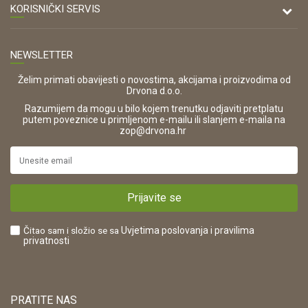
47000 Karlovac
O nama
KORISNIČKI SERVIS
Kontakt
TELEFON
Opći uvjeti poslovanja
Tel: 00 385 47 646 044
Prodajna mjesta
NEWSLETTER
Zaštita privatnosti i osobnih podataka
OIB:
Korištenje kolačića
42821181683
Želim primati obavijesti o novostima, akcijama i proizvodima od
Drvona d.o.o.
Pravo na odustajanje i jednostrani raskid ugovora
ŠIFRA DJELATNOSTI:
Razumijem da mogu u bilo kojem trenutku odjaviti pretplatu
Reklamacije
16280
putem poveznice u primljenom e-mailu ili slanjem e-maila na
.
zop@drvona.hr
Isporuka
URL:
Povrat novca
https://www.drvona.hr/
Plaćanje karticama
POREZNI BROJ:
Kako kupiti?
HR42821181683
Prijavite se
Što dobivam registracijom?
Čitao sam i složio se sa
Uvjetima poslovanja
i pravilima
privatnosti
PRATITE NAS