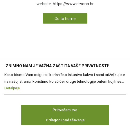
website:
https://www.drvona.hr
Go to home
IZNIMNO NAM JE VAŽNA ZAŠTITA VAŠE PRIVATNOSTI!
Kako bismo Vam osigurali korisničko iskustvo kakvo i sami priželjkujete
na našoj stranici koristimo kolačiće i druge tehnologije putem kojih se
obrađuju Vaši osobni podaci. Voditelj obrade Vaših podataka je Drvona
Detaljnije
d.o.o. Obrada Vaših osobnih podataka je nužna za funkcioniranje ove
stranice, izradu statističkih i analitičkih izvješća, ali i za prilagođavanje
sadržaja Vama. Više o podacima koje obrađujemo kao i o Vašim
Prihvaćam sve
pravima pročitajte u našim
Pravilima o privatnosti
, a o kolačićima i
Prilagodi podešavanja
drugim tehnologijama u
Pravilima o korištenju kolačića
Kolačiće u bilo
kojem trenutku možete ponovno ažurirati. Ukoliko Vas zanima više
Neophodni