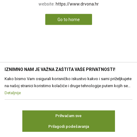
website:
https://www.drvona.hr
Go to home
IZNIMNO NAM JE VAŽNA ZAŠTITA VAŠE PRIVATNOSTI!
Kako bismo Vam osigurali korisničko iskustvo kakvo i sami priželjkujete
na našoj stranici koristimo kolačiće i druge tehnologije putem kojih se
obrađuju Vaši osobni podaci. Voditelj obrade Vaših podataka je Drvona
Detaljnije
d.o.o. Obrada Vaših osobnih podataka je nužna za funkcioniranje ove
stranice, izradu statističkih i analitičkih izvješća, ali i za prilagođavanje
sadržaja Vama. Više o podacima koje obrađujemo kao i o Vašim
Prihvaćam sve
pravima pročitajte u našim
Pravilima o privatnosti
, a o kolačićima i
Prilagodi podešavanja
drugim tehnologijama u
Pravilima o korištenju kolačića
Kolačiće u bilo
kojem trenutku možete ponovno ažurirati. Ukoliko Vas zanima više
Neophodni