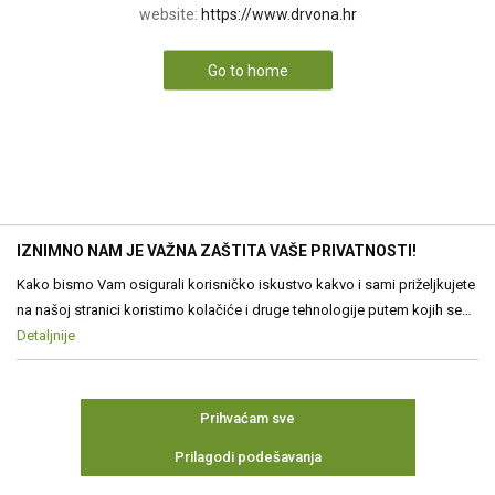
website:
https://www.drvona.hr
Go to home
IZNIMNO NAM JE VAŽNA ZAŠTITA VAŠE PRIVATNOSTI!
Kako bismo Vam osigurali korisničko iskustvo kakvo i sami priželjkujete
na našoj stranici koristimo kolačiće i druge tehnologije putem kojih se
obrađuju Vaši osobni podaci. Voditelj obrade Vaših podataka je Drvona
Detaljnije
d.o.o. Obrada Vaših osobnih podataka je nužna za funkcioniranje ove
stranice, izradu statističkih i analitičkih izvješća, ali i za prilagođavanje
sadržaja Vama. Više o podacima koje obrađujemo kao i o Vašim
Prihvaćam sve
pravima pročitajte u našim
Pravilima o privatnosti
, a o kolačićima i
Prilagodi podešavanja
drugim tehnologijama u
Pravilima o korištenju kolačića
Kolačiće u bilo
kojem trenutku možete ponovno ažurirati. Ukoliko Vas zanima više
Neophodni