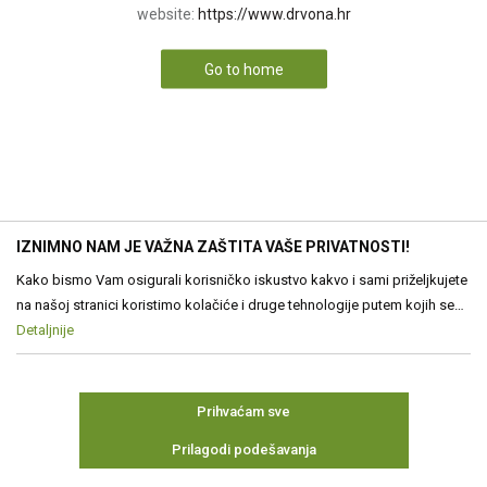
website:
https://www.drvona.hr
Go to home
IZNIMNO NAM JE VAŽNA ZAŠTITA VAŠE PRIVATNOSTI!
Kako bismo Vam osigurali korisničko iskustvo kakvo i sami priželjkujete
na našoj stranici koristimo kolačiće i druge tehnologije putem kojih se
obrađuju Vaši osobni podaci. Voditelj obrade Vaših podataka je Drvona
Detaljnije
d.o.o. Obrada Vaših osobnih podataka je nužna za funkcioniranje ove
stranice, izradu statističkih i analitičkih izvješća, ali i za prilagođavanje
sadržaja Vama. Više o podacima koje obrađujemo kao i o Vašim
Prihvaćam sve
pravima pročitajte u našim
Pravilima o privatnosti
, a o kolačićima i
Prilagodi podešavanja
drugim tehnologijama u
Pravilima o korištenju kolačića
Kolačiće u bilo
kojem trenutku možete ponovno ažurirati. Ukoliko Vas zanima više
Neophodni