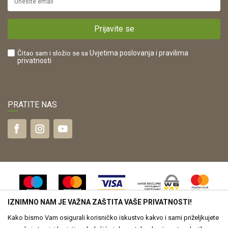
Plaćanje karticama
POREZNI BROJ:
Kako kupiti?
HR42821181683
Prijavite se
Što dobivam registracijom?
Čitao sam i složio se sa
Uvjetima poslovanja
i pravilima
privatnosti
PRATITE NAS
IZNIMNO NAM JE VAŽNA ZAŠTITA VAŠE PRIVATNOSTI!
Kako bismo Vam osigurali korisničko iskustvo kakvo i sami priželjkujete