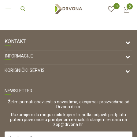
0
0
KONTAKT
DRVONA D.O.O.
INFORMACIJE
Antuna Mihanovića 7,
47000 Karlovac
O nama
KORISNIČKI SERVIS
Kontakt
TELEFON
Opći uvjeti poslovanja
Tel: 00 385 47 646 044
Prodajna mjesta
NEWSLETTER
Zaštita privatnosti i osobnih podataka
OIB:
Korištenje kolačića
42821181683
Želim primati obavijesti o novostima, akcijama i proizvodima od
Drvona d.o.o.
Pravo na odustajanje i jednostrani raskid ugovora
ŠIFRA DJELATNOSTI:
Razumijem da mogu u bilo kojem trenutku odjaviti pretplatu
Reklamacije
16280
putem poveznice u primljenom e-mailu ili slanjem e-maila na
.
zop@drvona.hr
Isporuka
URL:
Povrat novca
https://www.drvona.hr/