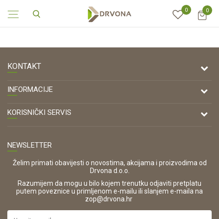
0
0
KONTAKT
DRVONA D.O.O.
INFORMACIJE
Antuna Mihanovića 7,
47000 Karlovac
O nama
KORISNIČKI SERVIS
Kontakt
TELEFON
Opći uvjeti poslovanja
Tel: 00 385 47 646 044
Prodajna mjesta
NEWSLETTER
Zaštita privatnosti i osobnih podataka
OIB:
Korištenje kolačića
42821181683
Želim primati obavijesti o novostima, akcijama i proizvodima od
Drvona d.o.o.
Pravo na odustajanje i jednostrani raskid ugovora
ŠIFRA DJELATNOSTI:
Razumijem da mogu u bilo kojem trenutku odjaviti pretplatu
Reklamacije
16280
putem poveznice u primljenom e-mailu ili slanjem e-maila na
.
zop@drvona.hr
Isporuka
URL:
Povrat novca
https://www.drvona.hr/