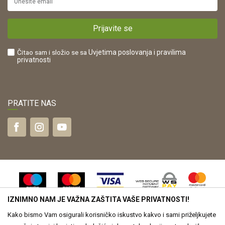
Plaćanje karticama
POREZNI BROJ:
Kako kupiti?
HR42821181683
Prijavite se
Što dobivam registracijom?
Čitao sam i složio se sa
Uvjetima poslovanja
i pravilima
privatnosti
PRATITE NAS
IZNIMNO NAM JE VAŽNA ZAŠTITA VAŠE PRIVATNOSTI!
Kako bismo Vam osigurali korisničko iskustvo kakvo i sami priželjkujete