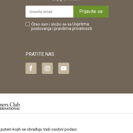
Prijavite se
Uvjetima
Čitao sam i složio se sa
poslovanja
i pravilima privatnosti
PRATITE NAS
jamčiti točnost svih informacija. Svi
je putem kojih se obrađuju Vaši osobni podaci.
i u svakom prodajnom skladištu.