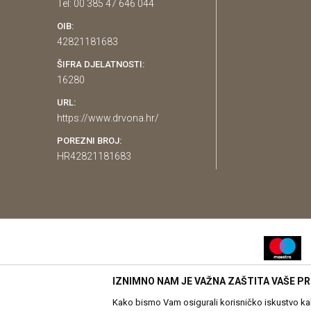
Tel: 00 385 47 646 044
OIB:
42821181683
ŠIFRA DJELATNOSTI:
16280
URL:
https://www.drvona.hr/
POREZNI BROJ:
HR42821181683
IZNIMNO NAM JE VAŽNA ZAŠTITA VAŠE PR
Nastojimo biti što precizniji u opis
Kako bismo Vam osigurali korisničko iskustvo kakv
proizvodi prikazani na web str