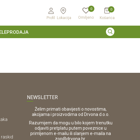
0
0
Omiljeno
Profil
Lokacija
Košarica
ELEPRODAJA
NEWSLETTER
Želim primati obavijesti o novostima,
akcijama i proizvodima od Drvona d.o.o.
taka
Razumijem da mogu u bilo kojem trenutku
odjaviti pretplatu putem poveznice u
primljenom e-mailu ili slanjem e-maila na
 raskid
.
zop@drvona.hr