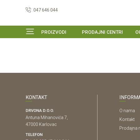
047 646 044
PROIZVODI
PRODAJNI CENTRI
O
KONTAKT
INFORMA
DRVONA D.O.O.
O nama
Antuna Mihanovića 7,
Kontakt
47000 Karlovac
Prodajna 
TELEFON