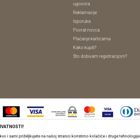
ugovora
Reklamacije
Isporuka
Povrat novca
Plaćanje karticama
Kako kupiti?
Što dobivam registracijom?
IVATNOSTI!
u proizvoda, vjernom prikazu slika te samih cijena, ali ne možemo u potpunosti 
o i sami priželjkujete na našoj stranici koristimo kolačiće i druge tehnologi
anici www.drvona.hr su dio naše ponude, no to ne znači da su uvijek dostupn